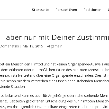
Startseite
Perspektiven
Positionen
a – aber nur mit Deiner Zustim
Domanetzki
|
Mai 19, 2015
|
Allgemein
idet ein Mensch den Hirntod und hat keinen Organspende-Ausweis aus
 dem erklärten oder mutmaßlichen Willen des hirntoten Menschen bef
dennoch stellvertretend über eine Organspende entscheiden. Dies ist für
hin schon mit dem Versterben eines ihnen nahe stehenden Menschen 
stende Situation.
so belastend kann es aber für Angehörige oder nahe stehende Mensch
der zu Lebzeiten getroffenen Entscheidung des nun hirntoten Mensche
jetzt, wo das eigentlich Unvorstellbare eingetreten ist, ihre ursprün