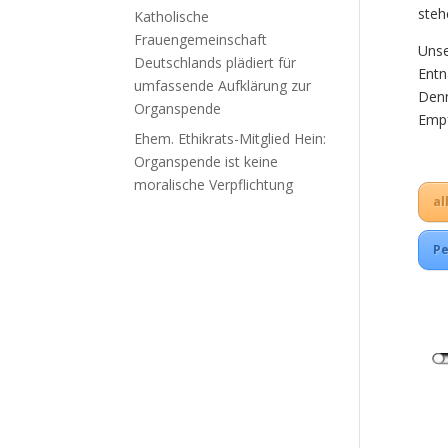
steh
Katholische
Frauengemeinschaft
Unse
Deutschlands plädiert für
Entn
umfassende Aufklärung zur
Denn
Organspende
Empf
Ehem. Ethikrats-Mitglied Hein:
Organspende ist keine
moralische Verpflichtung
al
Pe