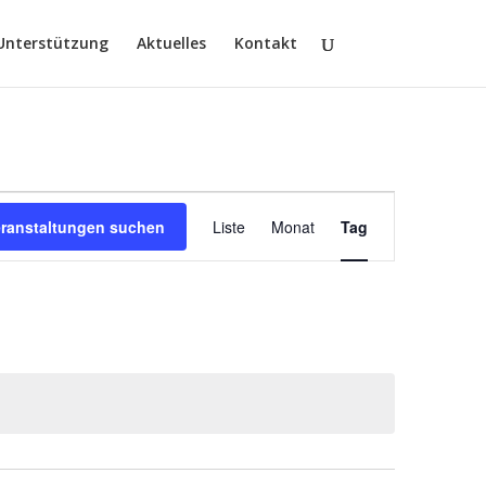
Unterstützung
Aktuelles
Kontakt
Veranstaltung
Ansichten-
eranstaltungen suchen
Liste
Monat
Tag
Navigation