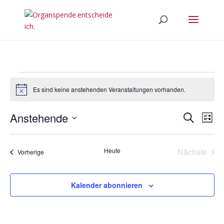
Veranstaltungen
Es sind keine anstehenden Veranstaltungen vorhanden.
Hinweis
Verans
Ver
Anstehende
Suche
Liste
Ans
Suche
Datum
Nav
und
wählen.
Heute
Nächste
Ansich
Veranstaltungen
Vorherige
Veransta
Naviga
Kalender abonnieren